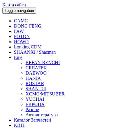
Карта сайта
Toggle navigation
CAMC
DONG FENG
FAW
FOTON
HOWO
Lonking CDM
SHAANXI / Shacman
Еще
BEFAN BENCHI
CREATEK
DAEWOO
HANIA
ROSTAR
SHANTUI
XCMG/MITSUBER
YUCHAI
ЕВРОПА
Разное
Aвтолитература
Каталог Запчастей
КПП