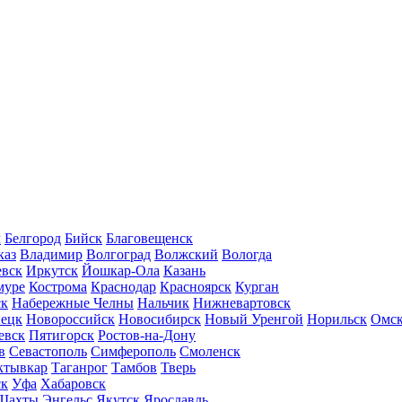
л
Белгород
Бийск
Благовещенск
каз
Владимир
Волгоград
Волжский
Вологда
вск
Иркутск
Йошкар-Ола
Казань
муре
Кострома
Краснодар
Красноярск
Курган
ск
Набережные Челны
Нальчик
Нижневартовск
нецк
Новороссийск
Новосибирск
Новый Уренгой
Норильск
Омс
евск
Пятигорск
Ростов-на-Дону
в
Севастополь
Симферополь
Смоленск
ктывкар
Таганрог
Тамбов
Тверь
ск
Уфа
Хабаровск
Шахты
Энгельс
Якутск
Ярославль