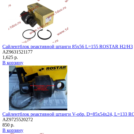
Сайлентблок реактивной штанги 85х56 L=155 ROSTAR H2/H3
AZ9631521177
1,625 р.
В корзину
Сайлентблок реактивной штанги V-обр. D=85x54x24, L=133 
AZ9725520272
850 р.
В корзину