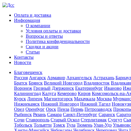
Оплата и доставка
Информация
О компании
Условия оплаты и доставки
Вопросы и ответы
Политика конфиденциальности
Скидки и акции
Статьи
Контакты
Новости
Благовещенск
Россия
Ангарск
Армавир
Архангельск
Астрахань
Барнау
Братск
Брянск
Великий Новгород
Владивосток
Владикав
Воронеж
Грозный
Дзержинск
Екатеринбург
Иваново
Иже
Калининград
Калуга
Кемерово
Киров
Комсомольск-на-А
Курск
Липецк
Магнитогорск
Махачкала
Москва
Мурман
Нижнекамск
Нижний Новгород
Нижний Тагил
Новокуз
Орел
Оренбург
Орск
Пенза
Пермь
Петрозаводск
Прокопь
Рыбинск
Рязань
Самара
Санкт-Петербург
Саранск
Сарато
Сочи
Ставрополь
Старый Оскол
Стерлитамак
Сургут
Сы
Тобольск
Тольятти
Томск
Тула
Тюмень
Улан-Удэ
Ульянов
Ханты-Мансийск
Чебоксары
Челябинск
Череповец
Чита